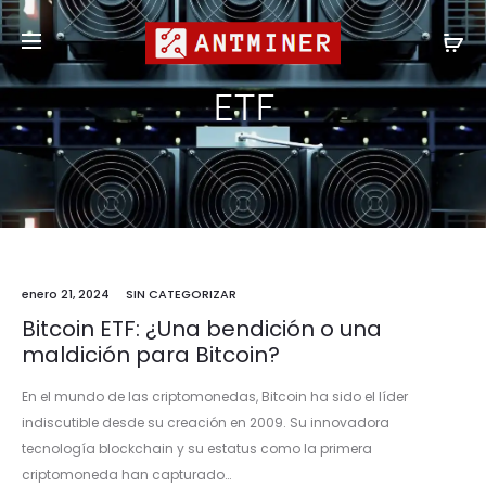
Compras al por mayor
shop@antminer.hk
ETF
enero 21, 2024
SIN CATEGORIZAR
Bitcoin ETF: ¿Una bendición o una
maldición para Bitcoin?
En el mundo de las criptomonedas, Bitcoin ha sido el líder
indiscutible desde su creación en 2009. Su innovadora
tecnología blockchain y su estatus como la primera
criptomoneda han capturado…