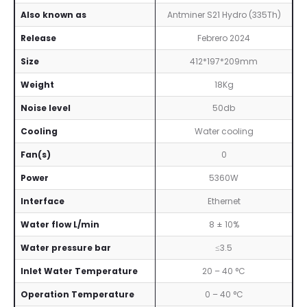
Also known as
Antminer S21 Hydro (335Th)
Release
Febrero 2024
Size
412*197*209mm
Weight
18Kg
Noise level
50db
Cooling
Water cooling
Fan(s)
0
Power
5360W
Interface
Ethernet
Water flow L/min
8 ± 10%
Water pressure bar
≤3.5
Inlet Water Temperature
20 – 40 °C
Operation Temperature
0 – 40 °C