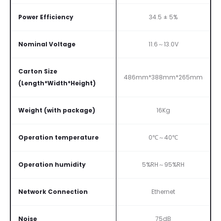
Power Efficiency
34.5 ± 5%
Nominal Voltage
11.6～13.0V
Carton Size
486mm*388mm*265mm
(Length*Width*Height)
Weight (with package)
16Kg
Operation temperature
0℃～40℃
Operation humidity
5%RH～95%RH
Network Connection
Ethernet
Noise
75dB