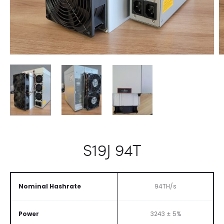
S19J 94T
Nominal Hashrate
94TH/s
Power
3243 ± 5%