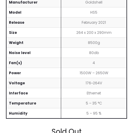
Manufacturer
Goldshell
Model
HS5
Release
February 2021
Size
264 x 200 x 290mm
Weight
8500g
Noise level
80db
Fan(s)
4
Power
1500W – 2650W
Voltage
176~264V
Interface
Ethernet
Temperature
5 – 35 °C
Humidity
5 – 95 %
Sold Out