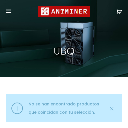
Compras al por mayor
shop@antminer.hk
UBQ
No se han encontrado productos
que coincidan con tu selección.