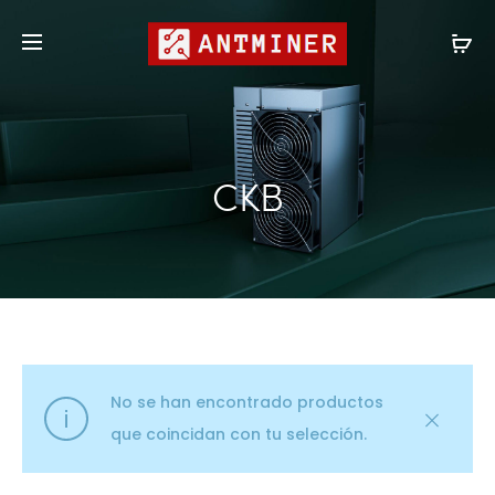
Compras al por mayor
shop@antminer.hk
CKB
No se han encontrado productos
que coincidan con tu selección.