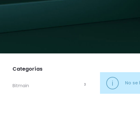
Categorías
No se 
3
Bitmain