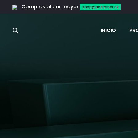
Compras al por mayor
shop@antminer.hk
Search
INICIO
PR