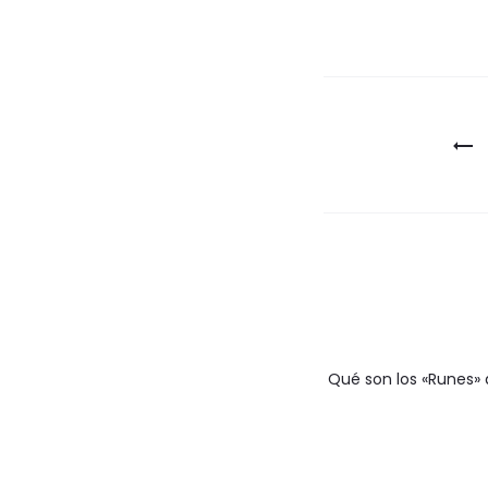
Navegac
de
entradas
Qué son los «Runes» 