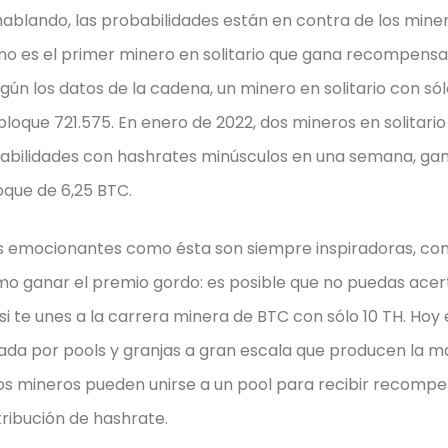
blando, las probabilidades están en contra de los minero
 no es el primer minero en solitario que gana recompensas
gún los datos de la cadena, un minero en solitario con sól
 bloque 721.575. En enero de 2022, dos mineros en solitari
babilidades con hashrates minúsculos en una semana, g
que de 6,25 BTC.
ias emocionantes como ésta son siempre inspiradoras, 
mo ganar el premio gordo: es posible que no puedas acer
i te unes a la carrera minera de BTC con sólo 10 TH. Hoy en
da por pools y granjas a gran escala que producen la ma
los mineros pueden unirse a un pool para recibir recomp
ribución de hashrate.