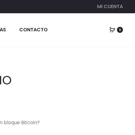
MI CUENTA
AS
CONTACTO
0
IO
n bloque Bitcoin?