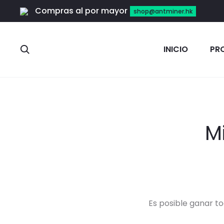
Compras al por mayor
shop@antminer.hk
Search
INICIO
PR
M
Es posible ganar t