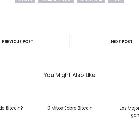
BITCOIN
MINAR SOLITARIO
RECOMPENSA
SOLO
ión
PREVIOUS POST
NEXT POST
You Might Also Like
de Bitcoin?
10 Mitos Sobre Bitcoin
Las Mejo
gan